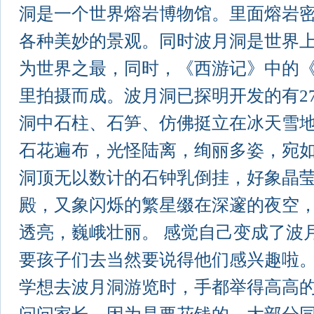
洞是一个世界熔岩博物馆。里面熔岩
各种美妙的景观。同时波月洞是世界
为世界之最，同时，《西游记》中的
里拍摄而成。波月洞已探明开发的有27
洞中石柱、石笋、仿佛挺立在冰天雪
石花遍布，光怪陆离，绚丽多姿，宛
洞顶无以数计的石钟乳倒挂，好象晶
殿，又象闪烁的繁星缀在深邃的夜空
透亮，巍峨壮丽。 感觉自己变成了波
要孩子们去当然要说得他们感兴趣啦
学想去波月洞游览时，手都举得高高