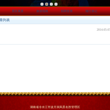
景区美景
旅游指南
招商投资
随行游记
文章列表
2014-05-0
湖南省冷水江市波月洞风景名胜管理区